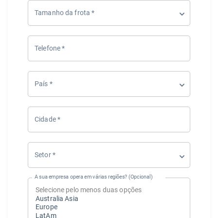
Tamanho da frota
*
Telefone
*
País
*
Cidade
*
Setor
*
A sua empresa opera em várias regiões? (Opcional)