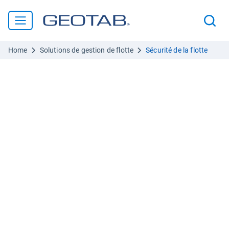
Home
Solutions de gestion de flotte
Sécurité de la flotte
Analyse prédictive de la sécurité et plateforme de
gestion complète du risque
Solutions pour la sécurité
des flottes, des
conducteurs et des actifs
Améliorez la sécurité des conducteurs :
maximisez
les performances et réduisez les risques grâce à un
accompagnement en temps quasi réel et à un suivi