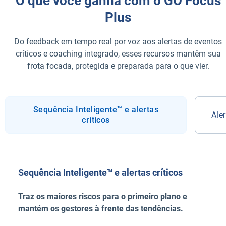
O que você ganha com o GO Focus
Plus
Do feedback em tempo real por voz aos alertas de eventos
críticos e coaching integrado, esses recursos mantêm sua
frota focada, protegida e preparada para o que vier.
Sequência Inteligente™ e alertas
Ale
críticos
Sequência Inteligente™ e alertas críticos
Traz os maiores riscos para o primeiro plano e
mantém os gestores à frente das tendências.