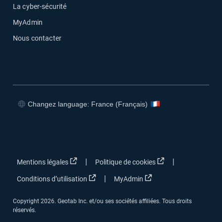
La cyber-sécurité
MyAdmin
Nous contacter
Changez language: France (Français)
Ouvrir dans une nouvelle fenêtre
Ouvrir dans une nouvelle fenêtre
Ouvrir dans une nouvelle fenêtre
Ouvrir dans une nouvelle fenêtre
Ouvrir dans une nouvelle fenêtre
Ouvrir dans une no
|
|
Mentions légales
Politique de cookies
Ouvrir dans une nouvelle fenêtre
Ouvrir dans une nouvel
|
Conditions d’utilisation
MyAdmin
Copyright 2026. Geotab Inc. et/ou ses sociétés affiliées. Tous droits
réservés.