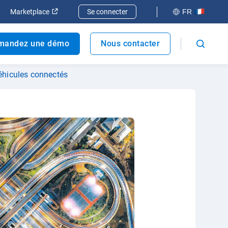
elle fenêtre
rir dans une nouvelle fenêtre
Ouvrir dans une nouvelle fenêtre
Marketplace
Se connecter
FR
mandez une démo
Nous contacter
éhicules connectés