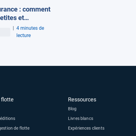
rance : comment
etites et
nnes flottes
|
4 minutes de
inuent de s'assurer
lecture
ré la hausse des
s ?
flotte
Ressources
Blog
éditions
Livres blancs
estion de flotte
Expériences clients