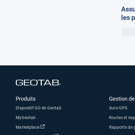
Assu
les p
moye
cont
malg
coût
Ouvrir dans une nouvelle fenêtre
Produits
Gestion de 
Dispositif GO de Geotab
Suivi GPS
MyGeotab
Routes et exp
Ouvrir dans une nouvelle fenêtre
Marketplace
Rapports de g