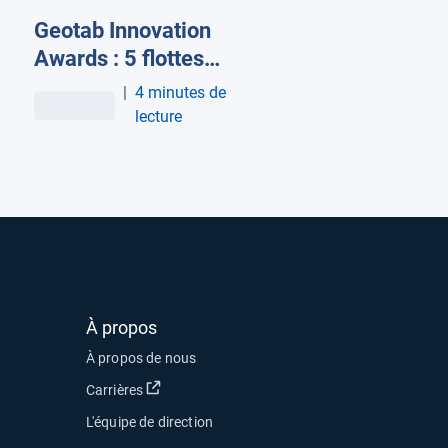
Geotab Innovation
Awards : 5 flottes
européennes
|
4 minutes de
récompensées
lecture
À propos
À propos de nous
Ouvrir dans une nouvelle fenêtre
Carrières
L'équipe de direction