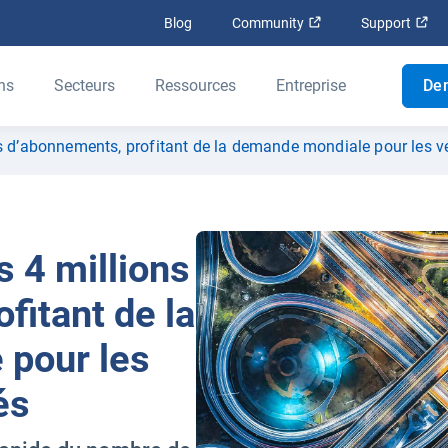
Ouvrir dans une nouv
Ouv
Blog
Community
Support
ns
Secteurs
Ressources
Entreprise
De
s d’abonnements, profitant de la demande mondiale pour les v
 4 millions
fitant de la
pour les
és