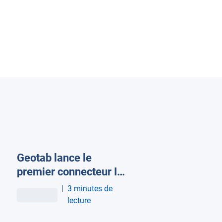
Geotab lance le
premier connecteur IA
du marché, dédié aux
|
3 minutes de
flottes
lecture