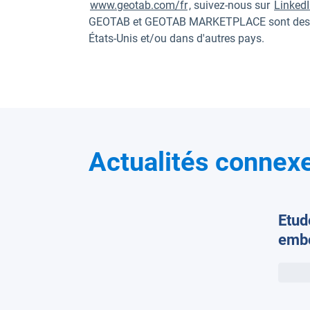
www.geotab.com/fr
, suivez-nous sur
Linked
GEOTAB et GEOTAB MARKETPLACE sont des m
États-Unis et/ou dans d'autres pays.
Actualités connex
Etud
embo
pari
les 
carb