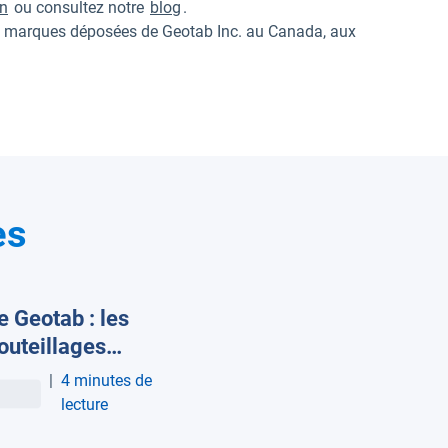
In
ou consultez notre
blog
.
arques déposées de Geotab Inc. au Canada, aux
es
e Geotab : les
uteillages
siens font grimper
|
4 minutes de
factures de
lecture
urant des flottes