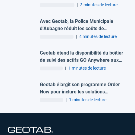
prochaines grandes étapes de la
|
3 minutes de lecture
mobilité professionnelle ?
Avec Geotab, la Police Municipale
d’Aubagne réduit les coûts de
maintenance de sa flotte et les
|
4 minutes de lecture
accidents
Geotab étend la disponibilité du boîtier
de suivi des actifs GO Anywhere aux
marchés européens
|
1 minutes de lecture
Geotab élargit son programme Order
Now pour inclure les solutions
logicielles
|
1 minutes de lecture
Ouvrir dans une nouvelle fenêtre