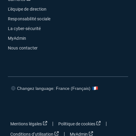
L'équipe de direction
Responsabilité sociale
La cyber-sécurité
MyAdmin
Nous contacter
Changez language: France (Français)
Ouvrir dans une nouvelle fenêtre
Ouvrir dans une nouvelle fenêtre
Ouvrir dans une nouvelle fenêtre
Ouvrir dans une nouvelle fenêtre
Ouvrir dans une nouvelle fenêtre
Ouvrir dans une no
|
|
Mentions légales
Politique de cookies
Ouvrir dans une nouvelle fenêtre
Ouvrir dans une nouvel
|
Conditions d’utilisation
MyAdmin