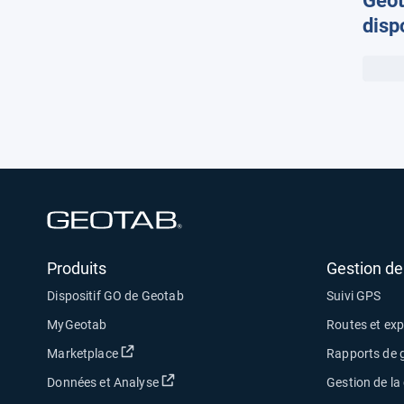
Geot
prof
dispo
de s
Anyw
euro
Ouvrir dans une nouvelle fenêtre
Produits
Gestion de 
Dispositif GO de Geotab
Suivi GPS
MyGeotab
Routes et exp
Ouvrir dans une nouvelle fenêtre
Marketplace
Rapports de g
Ouvrir dans une nouvelle fenêtre
Données et Analyse
Gestion de l