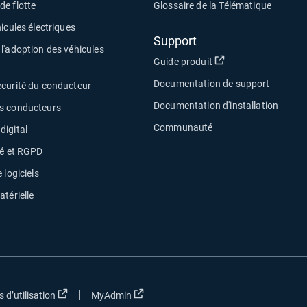
e flotte
Glossaire de la Télématique
icules électriques
Support
l'adoption des véhicules
Ouvrir dans une no
Guide produit
Documentation de support
écurité du conducteur
Documentation d'installation
s conducteurs
Communauté
digital
té et RGPD
 logiciels
atérielle
|
 nouvelle fenêtre
Ouvrir dans une nouvelle fenêtre
Ouvrir dans une nouvelle fenêtre
 d’utilisation
MyAdmin