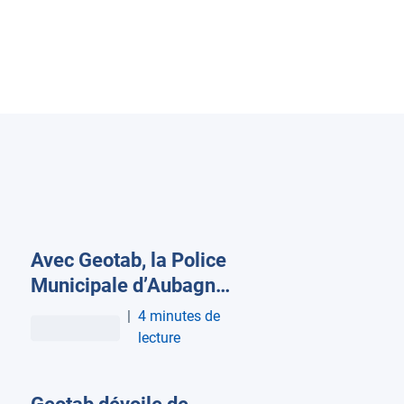
Avec Geotab, la Police
Municipale d’Aubagne
réduit les coûts de
|
4 minutes de
maintenance de sa
lecture
flotte et les accidents