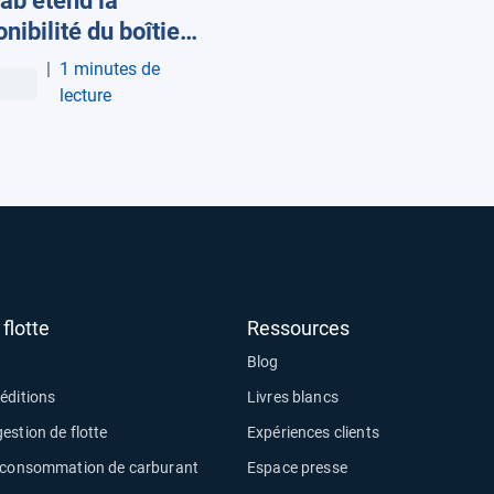
ab étend la
essionnelle ?
nibilité du boîtier
uivi des actifs GO
|
1 minutes de
here aux marchés
lecture
péens
flotte
Ressources
Blog
éditions
Livres blancs
estion de flotte
Expériences clients
a consommation de carburant
Espace presse