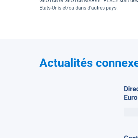
GEOTAB et GEOTAB MARKETPLACE sont des m
États-Unis et/ou dans d'autres pays.
Actualités connex
Dire
Euro
auto
sont
gran
mobi