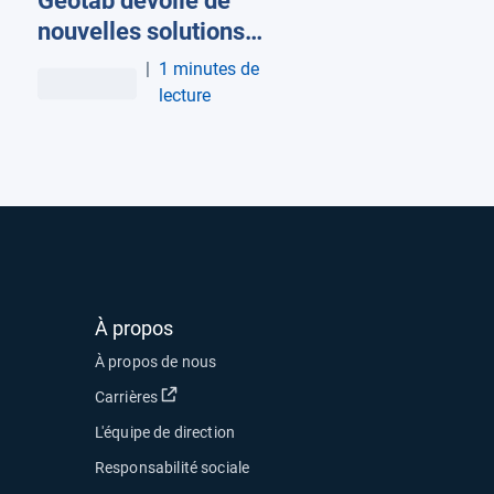
Geotab dévoile de
nouvelles solutions
pour optimiser la
|
1 minutes de
maintenance des
lecture
flottes et réduire les
coûts
À propos
À propos de nous
Ouvrir dans une nouvelle fenêtre
Carrières
L'équipe de direction
Responsabilité sociale