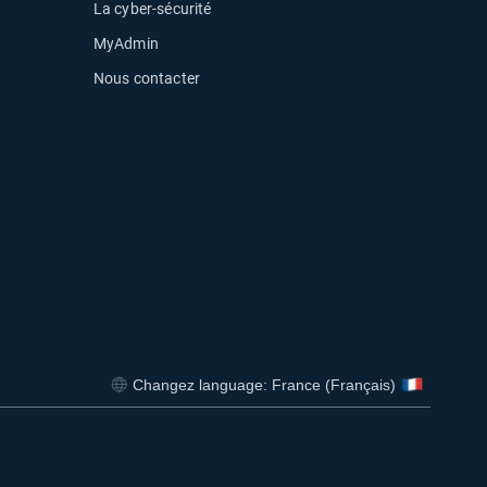
La cyber-sécurité
MyAdmin
Nous contacter
uvelle fenêtre
Changez language: France (Français)
Ouvrir dans une nouvelle fenêtre
Ouvrir dans une nouvelle fenêtre
Ouvrir dans une nouvelle 
Ouvrir dans un