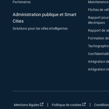
Partenaires
Maintenance d
Flottes de véh
Administration publique et Smart
Rapport pour 
Cities
électriques
Solutions pour les villes intelligentes
Rapport de s
Formation de
Tachographe 
Confidentiali
Intégration de
Intégration m
|
|
Ouvrir dans une nouvelle fenêtre
Ouvrir dans une
Mentions légales
Politique de cookies
Conditions