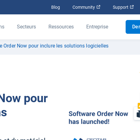
Ouvrir dans une nouv
Ouv
Blog
Community
Support
ns
Secteurs
Ressources
Entreprise
De
Order Now pour inclure les solutions logicielles
Now pour
ns