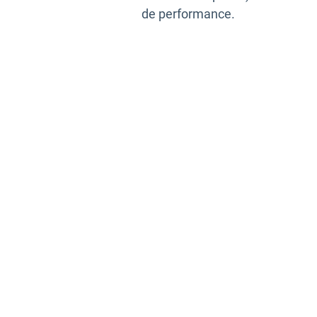
de performance.
ation de
b, vous suivez et
flotte. Le logiciel vous
 routage
, de gérer les
ux rapports et outils de
optent un meilleur