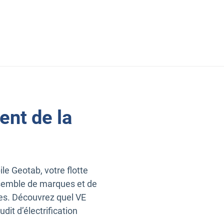
En savoir plus sur la maintenance d
ent de la
le Geotab, votre flotte
nsemble de marques et de
es. Découvrez quel VE
dit d’électrification