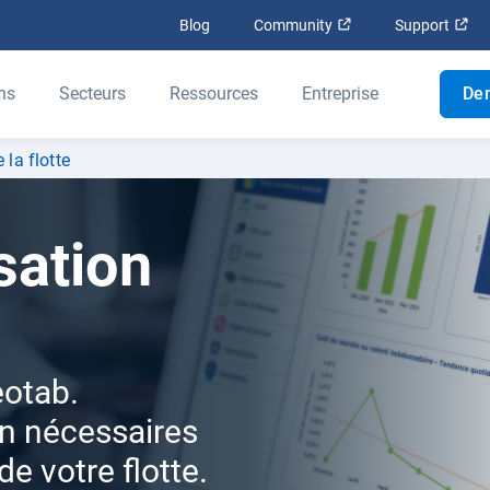
Ouvrir dans une nouv
Ouv
Blog
Community
Support
ns
Secteurs
Ressources
Entreprise
De
 la flotte
sation
eotab.
ion nécessaires
e votre flotte.