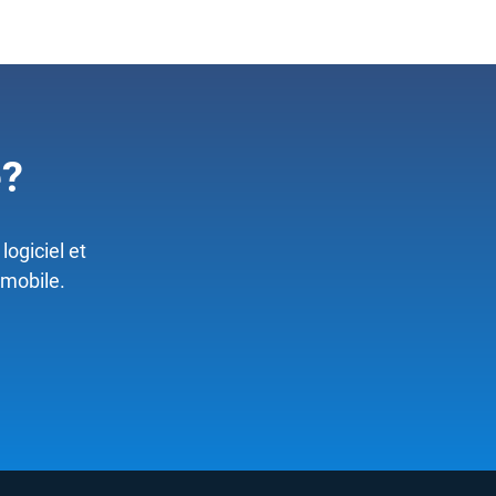
e?
logiciel et
omobile.