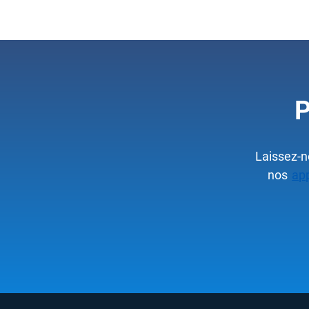
P
Laissez-no
nos
app