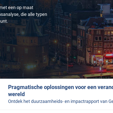
met een op maat
sanalyse, die alle typen
eunt.
Pragmatische oplossingen voor een veran
wereld
Ontdek het duurzaamheids- en impactrapport van G