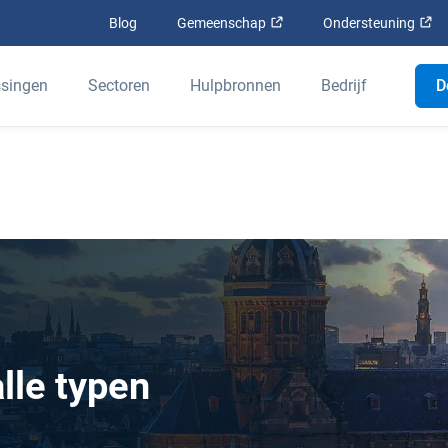
Openen in een nieuw venst
Op
Blog
Gemeenschap
Ondersteuning
singen
Sectoren
Hulpbronnen
Bedrijf
D
izon Connect Nederland nu deel uitmaakt van de Geotab-famil
beterd terwijl we ons aanbod integreren. Om toegang te krijge
lle typen