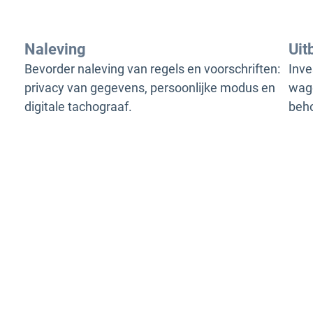
Naleving
Uit
Bevorder naleving van regels en voorschriften:
Inve
privacy van gegevens, persoonlijke modus en
wage
digitale tachograaf.
beh
ider
roepen tot de grootste