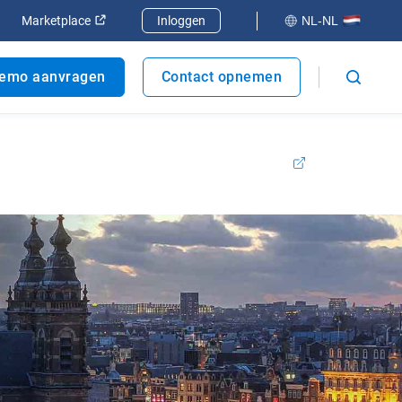
er
enen in een nieuw venster
Openen in een nieuw venster
Marketplace
Inloggen
NL-NL
emo aanvragen
Contact opnemen
ie. Wees gerust, de producten en diensten die u
n tot uw Verizon Connect-account,
log hier in.