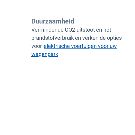
Duurzaamheid
Verminder de CO2-uitstoot en het
brandstofverbruik en verken de opties
voor
elektrische voertuigen voor uw
wagenpark
Kies voor een marktle
Geotab werd door ABI Research wereldwijd uitge