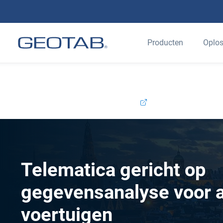
Producten
Oplos
Welkom bij Geotab.Met trots kondigen we aan dat Ver
waardeert, zullen blijven worden ondersteund en ver
Contact:
+31 (0)800 0200595
Contact opnemen
Telematica gericht op
gegevensanalyse voor a
voertuigen