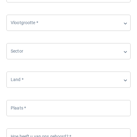
Vlootgrootte
*
Sector
Land
*
Plaats
*
Hoe heeft u van ons gehoord?
*