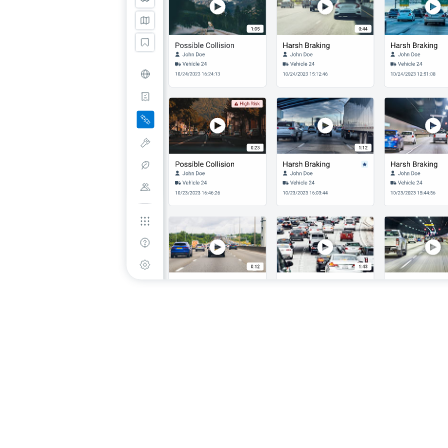
 i
sz wydajność
ie
niu.
 optymalizuj
niu i
kosztach
partej na