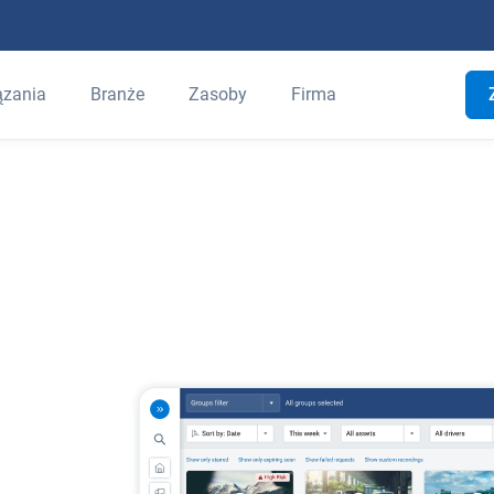
ązania
Branże
Zasoby
Firma
a platforma
a