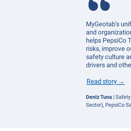
MyGeotab’s unifi
and organizatio
helps PepsiCo 
risks, improve o
safety culture 
drivers and othe
Read story →
Deniz Tuna
|
Safet
Sector), PepsiCo S