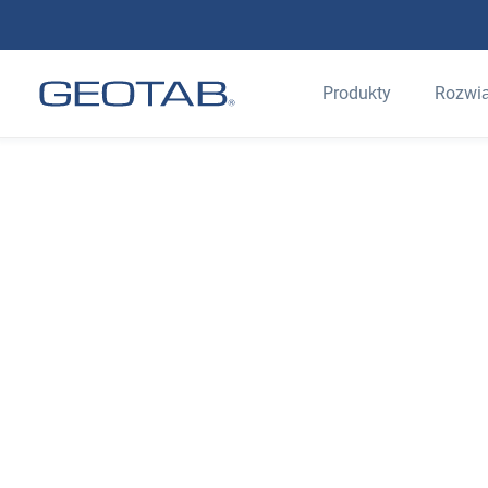
Produkty
Rozwi
Bezpieczeństwo predykcyjne i kompleksow
zarządzania ryzykiem
Rozwiązania w
zakresie
bezpieczeństw