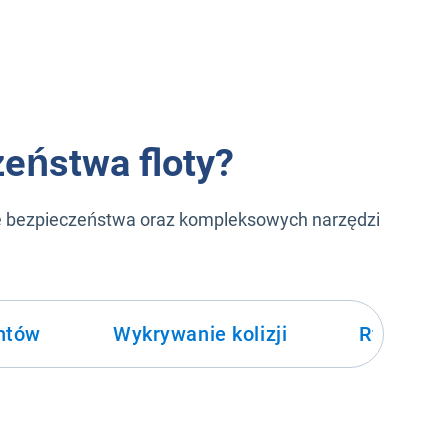
zeństwa floty?
ie bezpieczeństwa oraz kompleksowych narzędzi
ntów
Wykrywanie kolizji
Ryzyko o
Bezp