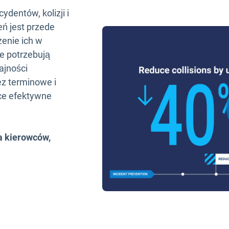
dentów, kolizji i
ń jest przede
enie ich w
e potrzebują
ajności
ez terminowe i
ce efektywne
a kierowców,
w