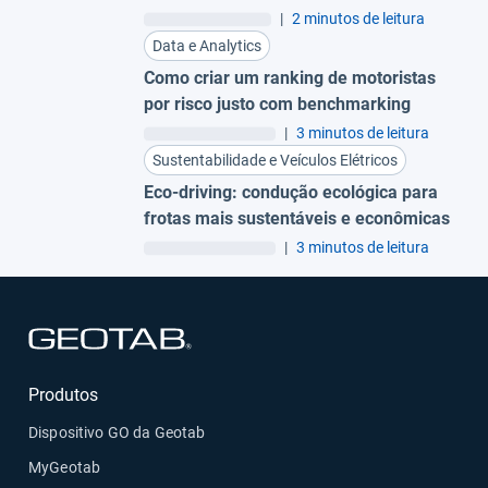
GO Focus Plus
|
2 minutos de leitura
Data e Analytics
Como criar um ranking de motoristas
por risco justo com benchmarking
|
3 minutos de leitura
Sustentabilidade e Veículos Elétricos
Eco-driving: condução ecológica para
frotas mais sustentáveis e econômicas
|
3 minutos de leitura
Abrir em uma nova janela
Produtos
Dispositivo GO da Geotab
MyGeotab