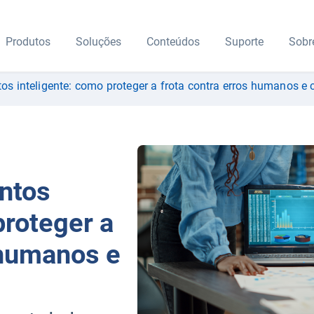
Produtos
Soluções
Conteúdos
Suporte
Sobr
s inteligente: como proteger a frota contra erros humanos e c
ntos
proteger a
 humanos e