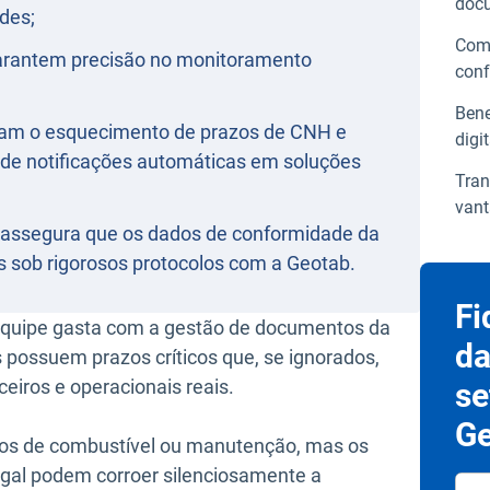
docu
ades;
Como
garantem precisão no monitoramento
conf
Bene
inam o esquecimento de prazos de CNH e
digi
 de notificações automáticas em soluções
Tran
vant
2 assegura que os dados de conformidade da
s sob rigorosos protocolos com a Geotab.
Fi
 equipe gasta com a gestão de documentos da
da
s possuem prazos críticos que, se ignorados,
eiros e operacionais reais.
se
Ge
os de combustível ou manutenção, mas os
egal podem corroer silenciosamente a