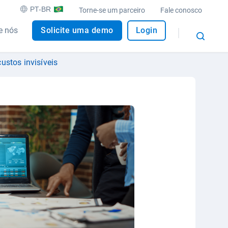
PT-BR
Torne-se um parceiro
Fale conosco
e nós
Solicite uma demo
Login
ustos invisíveis