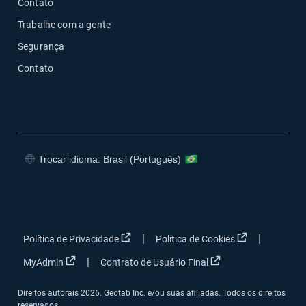
Contato
Trabalhe com a gente
Segurança
Contato
Trocar idioma: Brasil (Português)
Abrir em uma nova janela
Abrir em uma nova janela
Abrir em uma nova janela
Abrir em uma nova janela
Abrir em uma nova janela
Abrir em uma 
|
|
Política de Privacidade
Política de Cookies
Abrir em uma nova janela
Abrir em uma nova j
|
MyAdmin
Contrato de Usuário Final
Direitos autorais 2026. Geotab Inc. e/ou suas afiliadas. Todos os direitos
reservados.