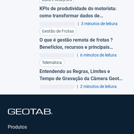
KPIs de produtividade do motorista:
como transformar dados de
comportamento em eficiência
|
3 minutos de leitura
financeira
Gestão de Frotas
O que é gestão remota de frotas ?
Benefícios, recursos e principais
plataformas no Brasil
|
6 minutos de leitura
Telemática
Entendendo as Regras, Limites e
Tempo de Gravação da Câmera Geotab
GO Focus Plus
|
2 minutos de leitura
Abrir em uma nova janela
Produtos