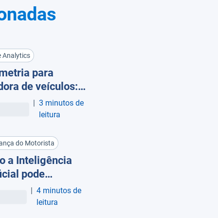
ionadas
 Analytics
metria para
dora de veículos:
mize a
|
3 minutos de
abilidade dos seus
leitura
os
ança do Motorista
 a Inteligência
icial pode
sformar a
|
4 minutos de
rança da sua frota:
leitura
eação à prevenção