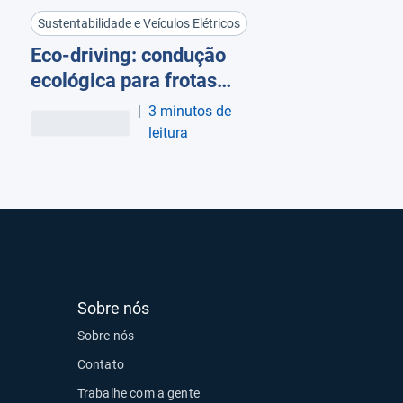
Sustentabilidade e Veículos Elétricos
Eco-driving: condução
ecológica para frotas
mais sustentáveis e
|
3 minutos de
econômicas
leitura
Sobre nós
Sobre nós
Contato
Trabalhe com a gente