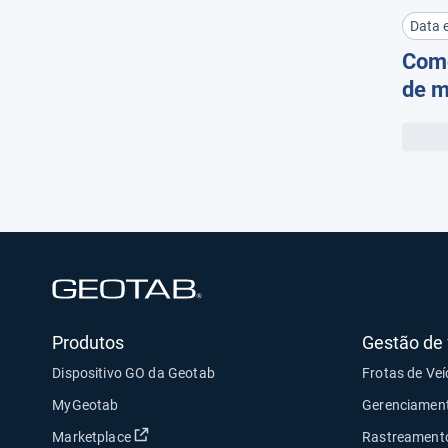
Data e
Como
de m
just
ben
Abrir em uma nova janela
Produtos
Gestão de 
Dispositivo GO da Geotab
Frotas de Veí
MyGeotab
Gerenciament
Abrir em uma nova janela
Marketplace
Rastreament