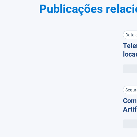
Publicações relac
Data e
Tele
loca
maxi
rent
ativ
Segur
Como
Artif
tran
segu
Da r