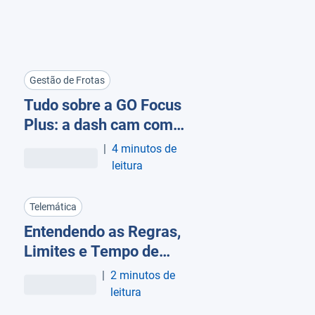
Gestão de Frotas
Tudo sobre a GO Focus
Plus: a dash cam com
IA nativa da Geotab
|
4 minutos de
leitura
Telemática
Entendendo as Regras,
Limites e Tempo de
Gravação da Câmera
|
2 minutos de
Geotab GO Focus Plus
leitura