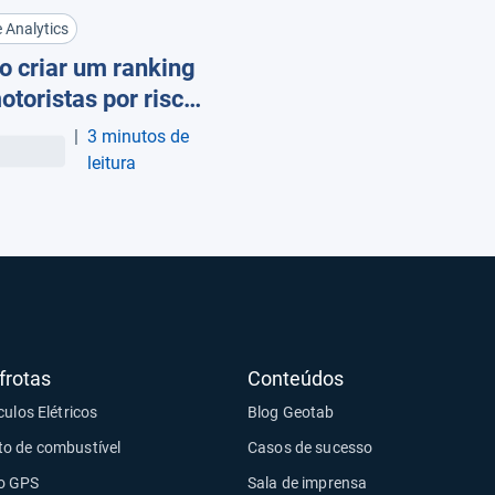
 Analytics
 criar um ranking
otoristas por risco
o com
|
3 minutos de
chmarking
leitura
frotas
Conteúdos
culos Elétricos
Blog Geotab
o de combustível
Casos de sucesso
o GPS
Sala de imprensa