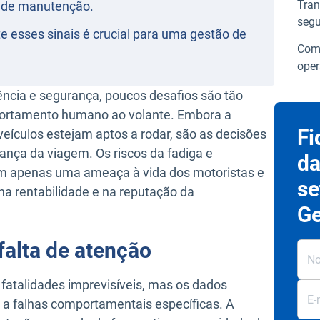
Tran
s de manutenção.
seg
te esses sinais é crucial para uma gestão de
Como
ope
ência e segurança, poucos desafios são tão
portamento humano ao volante. Embora a
Fi
eículos estejam aptos a rodar, são as decisões
nça da viagem. Os riscos da fadiga e
da
m apenas uma ameaça à vida dos motoristas e
se
na rentabilidade e na reputação da
Ge
falta de atenção
fatalidades imprevisíveis, mas os dados
a falhas comportamentais específicas. A