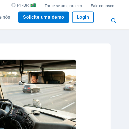
PT-BR
Torne-se um parceiro
Fale conosco
e nós
Solicite uma demo
Login