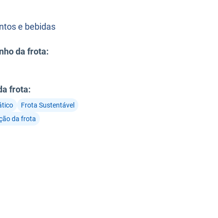
:
ntos e bebidas
ho da frota
:
da frota
:
ático
Frota Sustentável
ação da frota