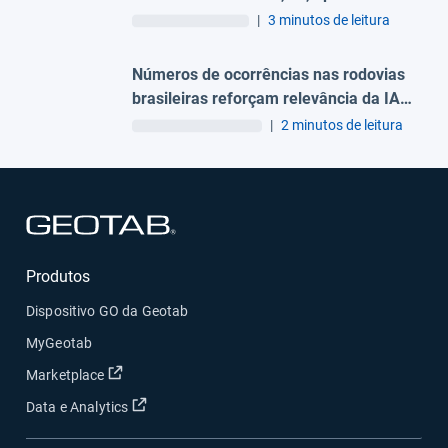
estudo da Geotab
|
3 minutos de leitura
Números de ocorrências nas rodovias
brasileiras reforçam relevância da IA
para a segurança viária
|
2 minutos de leitura
Abrir em uma nova janela
Produtos
Dispositivo GO da Geotab
MyGeotab
Abrir em uma nova janela
Marketplace
Abrir em uma nova janela
Data e Analytics