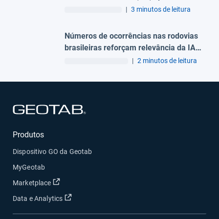
estudo da Geotab
|
3 minutos de leitura
Números de ocorrências nas rodovias
brasileiras reforçam relevância da IA
para a segurança viária
|
2 minutos de leitura
Abrir em uma nova janela
Produtos
Dispositivo GO da Geotab
MyGeotab
Abrir em uma nova janela
Marketplace
Abrir em uma nova janela
Data e Analytics