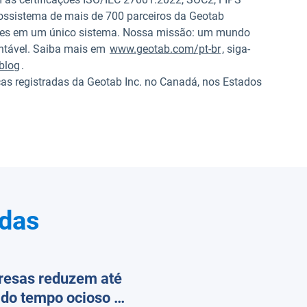
ossistema de mais de 700 parceiros da Geotab
ões em um único sistema. Nossa missão: um mundo
entável. Saiba mais em
www.geotab.com/pt-br
, siga-
blog
.
egistradas da Geotab Inc. no Canadá, nos Estados
adas
esas reduzem até
do tempo ocioso e