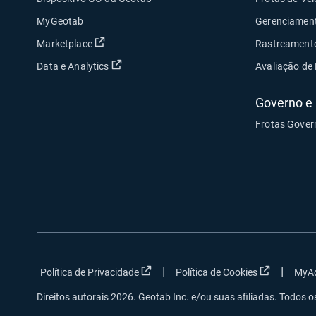
MyGeotab
Gerenciament
Abrir em uma nova janela
Marketplace
Rastreament
Abrir em uma nova janela
Data e Analytics
Avaliação de 
Governo e 
Frotas Gover
|
|
Abrir em uma nova janela
Abrir em u
Política de Privacidade
Política de Cookies
MyA
Direitos autorais 2026. Geotab Inc. e/ou suas afiliadas. Todos o