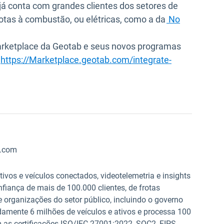
uma nova janela
, já conta com grandes clientes dos setores de
rotas à combustão, ou elétricas, como a da
No
arketplace da Geotab e seus novos programas
https://Marketplace.geotab.com/integrate-
p.com
tivos e veículos conectados, videotelemetria e insights
nfiança de mais de 100.000 clientes, de frotas
organizações do setor público, incluindo o governo
amente 6 milhões de veículos e ativos e processa 100
 as certificações ISO/IEC 27001:2022, SOC2, FIPS