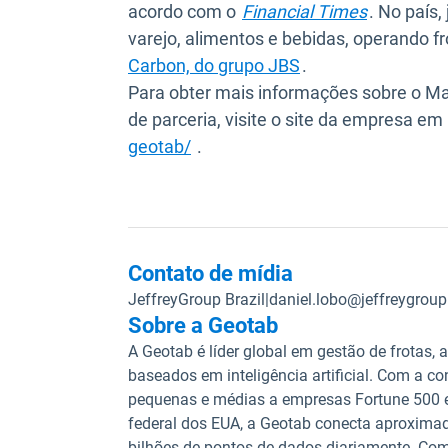
Abrir em 
acordo com o
Financial Times
. No país
varejo, alimentos e bebidas, operando f
Carbon, do grupo JBS
.
Para obter mais informações sobre o M
de parceria, visite o site da empresa em
Abrir em uma nova janela
geotab/
.
Contato de mídia
JeffreyGroup Brazil
|
daniel.lobo@jeffreygrou
Sobre a Geotab
A Geotab é líder global em gestão de frotas, a
baseados em inteligência artificial. Com a co
pequenas e médias a empresas Fortune 500 e 
federal dos EUA, a Geotab conecta aproximad
bilhões de pontos de dados diariamente. Com