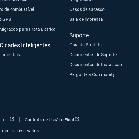
o de combustível
Casos de sucesso
o GPS
Sala de imprensa
Migração para Frota Elétrica
Suporte
Cidades Inteligentes
Guia do Produto
namentais
Documentos de Suporte
Documentos de Instalação
Pergunte à Community
|
ma nova janela
Abrir em uma nova janela
Abrir em uma nova janela
dmin
Contrato de Usuário Final
s direitos reservados.