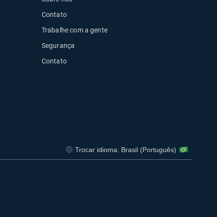
Contato
Trabalhe com a gente
Segurança
Contato
Trocar idioma: Brasil (Português)
Abrir em uma nova janela
Abrir em uma nova janela
Abrir em uma nova janela
Abrir em uma 