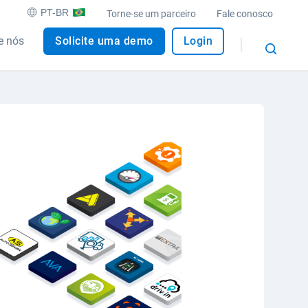
PT-BR
Torne-se um parceiro
Fale conosco
e nós
Solicite uma demo
Login