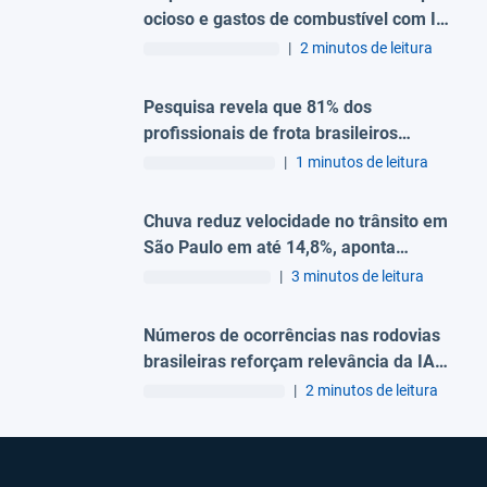
ocioso e gastos de combustível com IA
e telemetria, aponta Geotab
|
2 minutos de leitura
Pesquisa revela que 81% dos
profissionais de frota brasileiros
associam condutores distraídos como
|
1 minutos de leitura
um fator de riscos no trânsito
Chuva reduz velocidade no trânsito em
São Paulo em até 14,8%, aponta
estudo da Geotab
|
3 minutos de leitura
Números de ocorrências nas rodovias
brasileiras reforçam relevância da IA
para a segurança viária
|
2 minutos de leitura