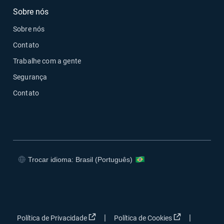
Sobre nós
Sobre nós
Contato
Trabalhe com a gente
Segurança
Contato
Trocar idioma: Brasil (Português)
Abrir em uma nova janela
Abrir em uma nova janela
Abrir em uma nova janela
Abrir em uma nova janela
Abrir em uma nova janela
Abrir em uma 
|
|
Política de Privacidade
Política de Cookies