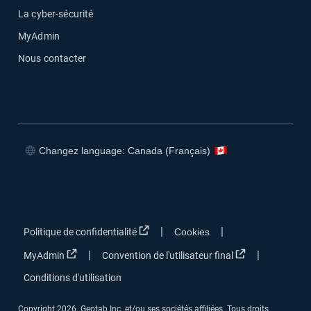
La cyber-sécurité
MyAdmin
Nous contacter
Changez language: Canada (Français)
Ouvrir dans une nouvelle fenêtre
Ouvrir dans une nouvelle fenêtre
Ouvrir dans une nouvelle fenêtre
Ouvrir dans une nouvelle fenêtre
Ouvrir dans une nouvelle fenêtre
|
|
Politique de confidentialité
Cookies
Ouvrir dans une nouvelle fenêtre
Ouvrir dans une
|
|
MyAdmin
Convention de l'utilisateur final
Conditions d'utilisation
Copyright 2026. Geotab Inc. et/ou ses sociétés affiliées. Tous droits