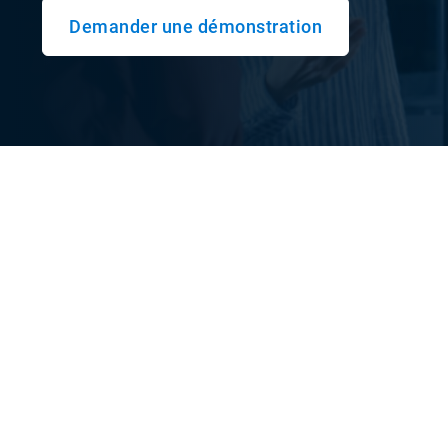
Demander une démonstration
Qu'est-ce que l'analys
comparative de flotte?
L'analyse comparative de flotte est une stratégie
améliorer les opérations en fonction des habitu
flotte. Mesurez votre rendement actuel et suivez