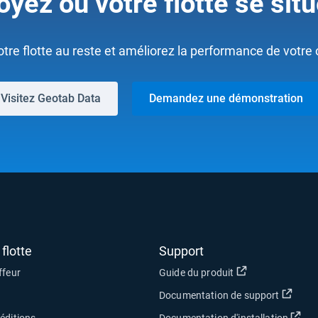
oyez où votre flotte se situ
re flotte au reste et améliorez la performance de votre 
Visitez Geotab Data
Demandez une démonstration
flotte
Support
Ouvrir dans une
ffeur
Guide du produit
Ouvri
Documentation de support
Ouv
éditions
Documentation d'installation