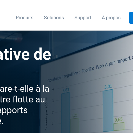
Produits
Solutions
Support
À propos
tive de
e-t-elle à la
re flotte au
apports
e.