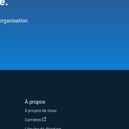
e.
organisation.
À propos
 nouvelle fenêtre
À propos de nous
r dans une nouvelle fenêtre
Ouvrir dans une nouvelle fenêtre
Carrières
rir dans une nouvelle fenêtre
L'équipe de direction