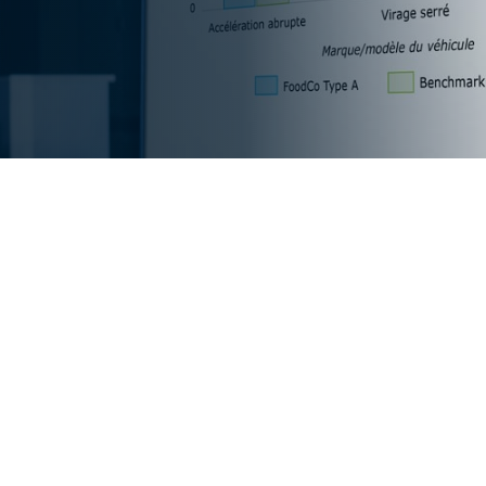
e
 fiable pour évaluer et
des de conduite d'une
 vos progrès vers les