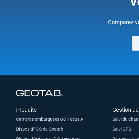
V
Comparez vot
Ouvrir dans une nouvelle fenêtre
Produits
Gestion de 
Caméras embarquées GO Focus AI
Suivi du chau
Dispositif GO de Geotab
Suivi GPS
Dispositifs de suivi GO Anywhere
Routes et exp