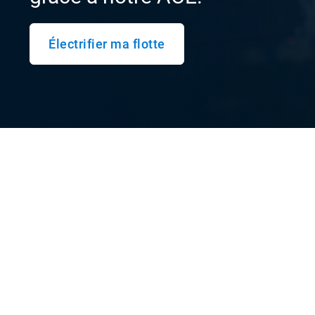
Électrifier ma flotte
Qu'est-ce que l'ACE?
Propulsée par le plus grand ensemble de donnée
situation réelle des véhicules électriques, notre
l'Électrique (ACE) offre des recommandations de
basées sur des données pour rendre votre transiti