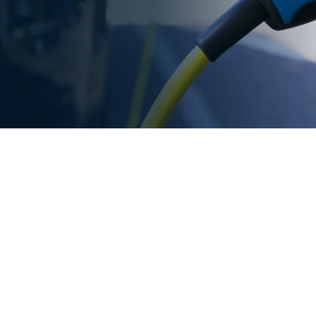
s sur la performance en
 Audit de Conversion à
 véhicules électriques
on vers l'électricité