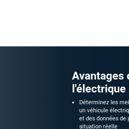
ance de véhicules
ie offre toujours
ologiques extrêmes.
Avantages d
l'électriqu
Déterminez les mei
un véhicule électri
et des données de 
situation réelle