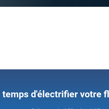
Impact enviro
Quantifiez les avantages envi
électriques. Découvrez la baiss
ainsi que la réduction globale d
actuelles de la flotte.
l temps d'électrifier votre f