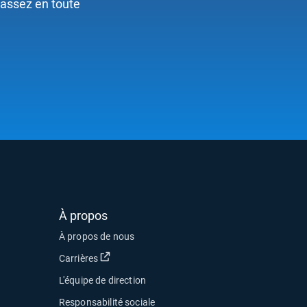
passez en toute
À propos
 nouvelle fenêtre
À propos de nous
r dans une nouvelle fenêtre
Ouvrir dans une nouvelle fenêtre
Carrières
rir dans une nouvelle fenêtre
L'équipe de direction
uvelle fenêtre
Responsabilité sociale