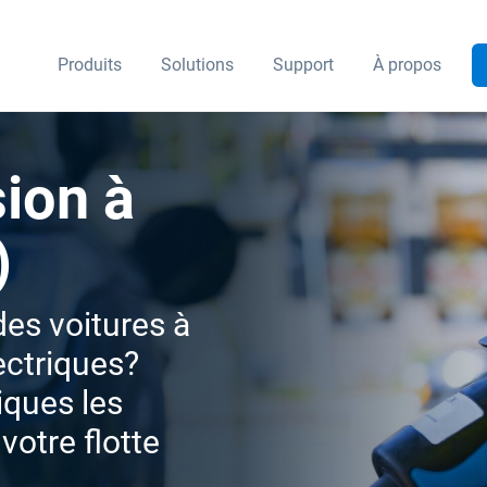
Produits
Solutions
Support
À propos
ion à
)
es voitures à
ectriques?
iques les
otre flotte