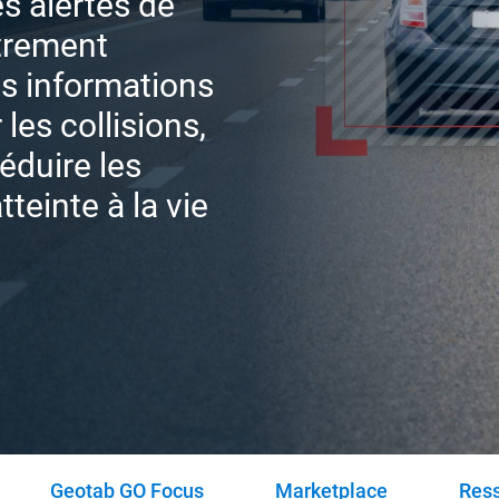
es alertes de
strement
s informations
les collisions,
réduire les
tteinte à la vie
Geotab GO Focus
Marketplace
Res