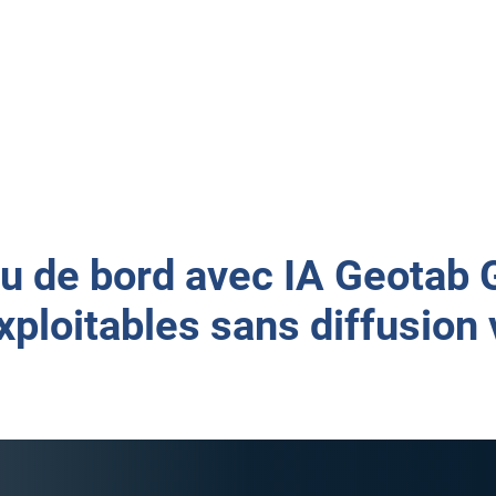
traitées localement, limitant l'
fournissant les informations de
u de bord avec IA Geotab 
xploitables sans diffusion 