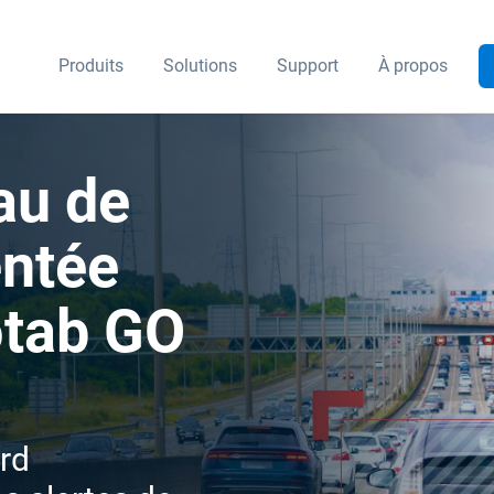
Produits
Solutions
Support
À propos
au de
entée
otab GO
ard