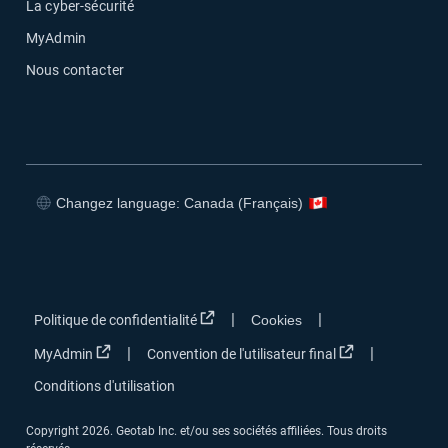
La cyber-sécurité
MyAdmin
Nous contacter
Changez language: Canada (Français)
Ouvrir dans une nouvelle fenêtre
Ouvrir dans une nouvelle fenêtre
Ouvrir dans une nouvelle fenêtre
Ouvrir dans une nouvelle fenêtre
Ouvrir dans une nouvelle fenêtre
|
|
Politique de confidentialité
Cookies
Ouvrir dans une nouvelle fenêtre
Ouvrir dans une
|
|
MyAdmin
Convention de l'utilisateur final
Conditions d'utilisation
Copyright 2026. Geotab Inc. et/ou ses sociétés affiliées. Tous droits