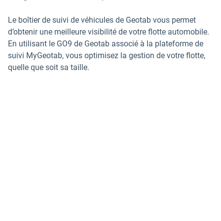
Le boîtier de suivi de véhicules de Geotab vous permet
d’obtenir une meilleure visibilité de votre flotte automobile.
En utilisant le GO9 de Geotab associé à la plateforme de
suivi MyGeotab, vous optimisez la gestion de votre flotte,
quelle que soit sa taille.
MyGeotab, la plateforme
modulable pour le suivi de flotte
Disponible pour tous les clients Geotab, le logiciel de
gestion de flotte automobile MyGeotab vous permet
d'accéder à des informations pertinentes sur la
performance de votre flotte. Obtenez les informations du