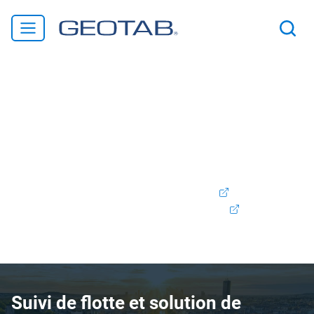
Bienvenue chez Geotab ! Nous sommes ravis de vous
annoncer que Verizon Connect France fait désormais
partie de la famille Geotab. Rassurez-vous, les produits
et services que vous appréciez continueront d'être pris en
charge et améliorés au fur et à mesure que nous
intégrons nos offres. Si vous êtes client Verizon Connect,
vous pouvez accéder à votre compte
ici.
Contacter l'assistance:
+33 (0)800 737373
Nous
contacter
Suivi de flotte et solution de