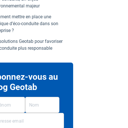
ronnemental majeur
ent mettre en place une
tique d’éco-conduite dans son
eprise ?
solutions Geotab pour favoriser
conduite plus responsable
onnez-vous au
og Geotab