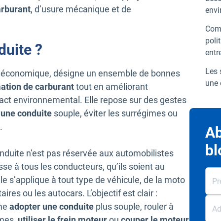
rburant
, d’usure mécanique et de
envi
Comm
poli
duite ?
entr
Les 
te économique, désigne un ensemble de bonnes
une 
tion de carburant
tout en améliorant
pact environnemental. Elle repose sur des gestes
 une conduite
souple, éviter les surrégimes ou
.
Ab
bl
nduite n’est pas réservée aux automobilistes
se à tous les conducteurs, qu’ils soient au
le s’applique à tout type de véhicule, de la moto
taires ou les autocars. L’objectif est clair :
mme
adopter une conduite
plus souple, rouler à
imes,
utiliser le frein moteur
ou
couper le moteur