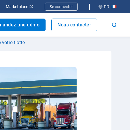
elle fenêtre
rir dans une nouvelle fenêtre
Ouvrir dans une nouvelle fenêtre
Marketplace
Se connecter
FR
mandez une démo
Nous contacter
 votre flotte