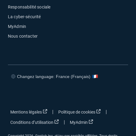
Responsabilité sociale
La cyber-sécurité
MyAdmin
Nous contacter
Changez language: France (Français)
Ouvrir dans une nouvelle fenêtre
Ouvrir dans une nouvelle fenêtre
Ouvrir dans une nouvelle fenêtre
Ouvrir dans une nouvelle fenêtre
Ouvrir dans une nouvelle fenêtre
Ouvrir dans une no
|
|
Mentions légales
Politique de cookies
Ouvrir dans une nouvelle fenêtre
Ouvrir dans une nouvel
|
Conditions d’utilisation
MyAdmin