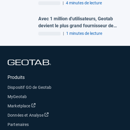
s'assurer malgré la hausse des coûts ?
|
4 minutes de lecture
Avec 1 million d'utilisateurs, Geotab
devient le plus grand fournisseur de
solutions télématiques de bout en bout
|
1 minutes de lecture
en EMEA
Ouvrir dans une nouvelle fenêtre
Produits
Dispositif GO de Geotab
MyGeotab
Ouvrir dans une nouvelle fenêtre
Marketplace
Ouvrir dans une nouvelle fenêtre
Données et Analyse
Partenaires