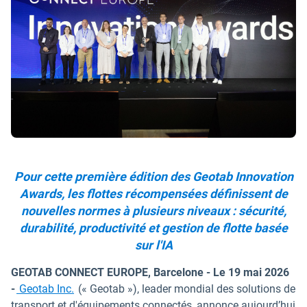
Pour cette première édition des Geotab Innovation
Awards, les flottes récompensées définissent de
nouvelles normes à plusieurs niveaux : sécurité,
durabilité, productivité et gestion de flotte basée
sur l'IA
GEOTAB CONNECT EUROPE, Barcelone - Le 19 mai 2026
-
Geotab Inc.
(« Geotab »), leader mondial des solutions de
transport et d'équipements connectés, annonce aujourd’hui