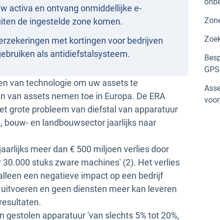
onbe
uw activa en ontvang onmiddellijke e-
Zon
uiten de ingestelde zone komen.
Zoek
erzekeringen met kortingen voor bedrijven
gebruiken als antidiefstalsysteem.
Besp
GPS-
men van technologie om uw assets te
Asse
len van assets nemen toe in Europa. De ERA
voor
het grote probleem van diefstal van apparatuur
-, bouw- en landbouwsector jaarlijks naar
 'jaarlijks meer dan € 500 miljoen verlies door
30.000 stuks zware machines' (2). Het verlies
alleen een negatieve impact op een bedrijf
n uitvoeren en geen diensten meer kan leveren
resultaten.
n gestolen apparatuur 'van slechts 5% tot 20%,