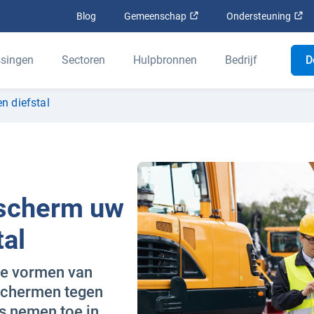
Openen in een nieuw venst
Op
Blog
Gemeenschap
Ondersteuning
singen
Sectoren
Hulpbronnen
Bedrijf
D
n diefstal
escherm uw
tal
ste vormen van
schermen tegen
ts nemen toe in