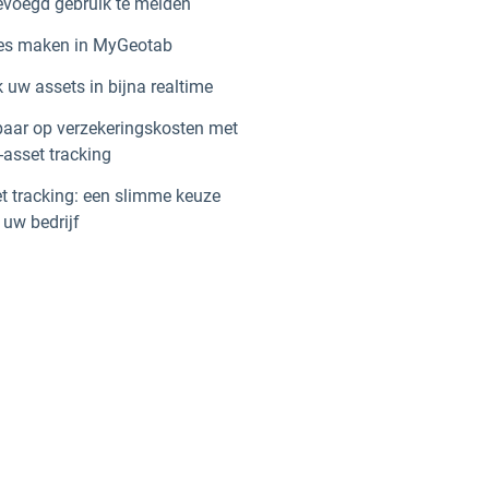
voegd gebruik te melden
es maken in MyGeotab
 uw assets in bijna realtime
aar op verzekeringskosten met
asset tracking
t tracking: een slimme keuze
 uw bedrijf