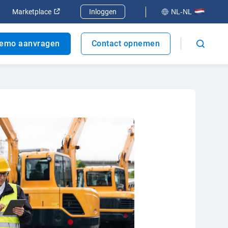
er
enen in een nieuw venster
Openen in een nieuw venster
Marketplace
Inloggen
NL-NL
emo aanvragen
Contact opnemen