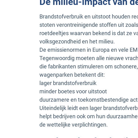
De milieu-impact van d
Brandstofverbruik en uitstoot houden r
stoten verontreinigende stoffen uit zoal
roetdeeltjes waarvan bekend is dat ze van
volksgezondheid en het milieu.
De emissienormen in Europa en vele EME
Tegenwoordig moeten alle nieuwe vrach
die fabrikanten stimuleren om schonere,
wagenparken betekent dit:
lager brandstofverbruik
minder boetes voor uitstoot
duurzamere en toekomstbestendige acti
Uiteindelijk leidt een lager brandstofver
helpt bedrijven ook om hun duurzaamhei
de wettelijke verplichtingen.