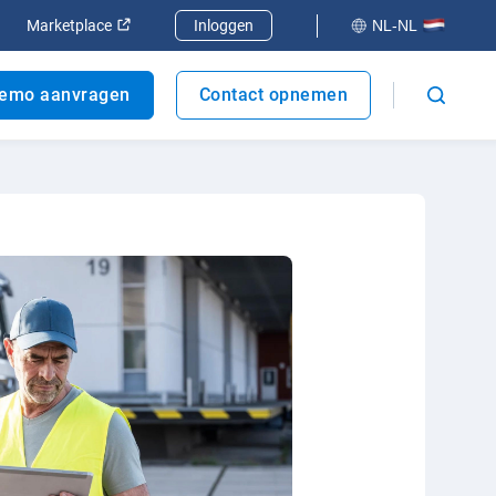
er
enen in een nieuw venster
Openen in een nieuw venster
Marketplace
Inloggen
NL-NL
emo aanvragen
Contact opnemen