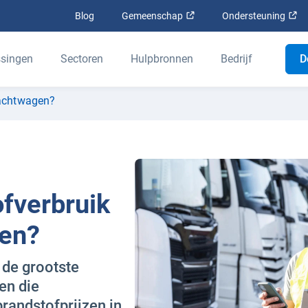
Openen in een nieuw venst
Op
Blog
Gemeenschap
Ondersteuning
singen
Sectoren
Hulpbronnen
Bedrijf
D
rachtwagen?
ofverbruik
gen?
 de grootste
en die
randstofprijzen in