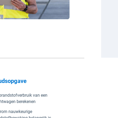
udsopgave
brandstofverbruik van een
htwagen berekenen
rom nauwkeurige
dstofbewaking belangrijk is