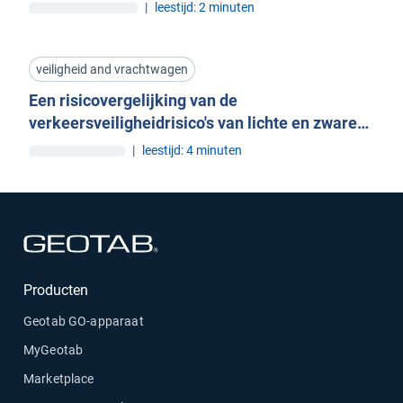
|
leestijd: 2 minuten
veiligheid and vrachtwagen
Een risicovergelijking van de
verkeersveiligheidrisico's van lichte en zware
bedrijfsvoertuigen
|
leestijd: 4 minuten
Openen in een nieuw venster
Producten
Geotab GO-apparaat
MyGeotab
Marketplace