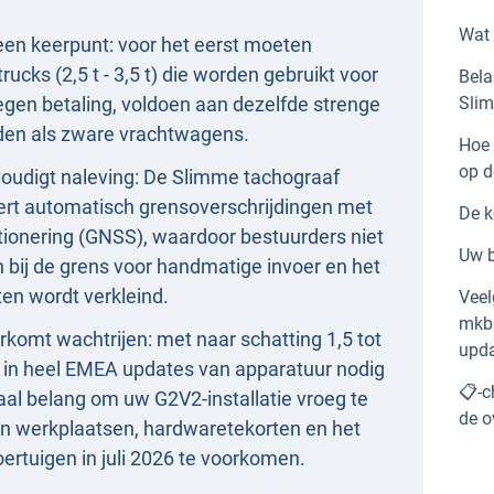
Wat 
 een keerpunt: voor het eerst moeten
rucks (2,5 t - 3,5 t) die worden gebruikt voor
Bela
tegen betaling, voldoen aan dezelfde strenge
Sli
tijden als zware vrachtwagens.
Hoe 
op d
oudigt naleving: De Slimme tachograaf
eert automatisch grensoverschrijdingen met
De k
itionering (GNSS), waardoor bestuurders niet
Uw b
bij de grens voor handmatige invoer en het
ten wordt verkleind.
Veel
mkb 
rkomt wachtrijen: met naar schatting 1,5 tot
upda
e in heel EMEA updates van apparatuur nodig
📋-c
iaal belang om uw G2V2-installatie vroeg te
de o
n werkplaatsen, hardwaretekorten en het
voertuigen in juli 2026 te voorkomen.