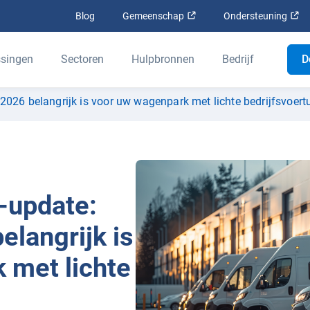
Openen in een nieuw venst
Op
Blog
Gemeenschap
Ondersteuning
singen
Sectoren
Hulpbronnen
Bedrijf
D
026 belangrijk is voor uw wagenpark met lichte bedrijfsvoert
-update:
elangrijk is
 met lichte