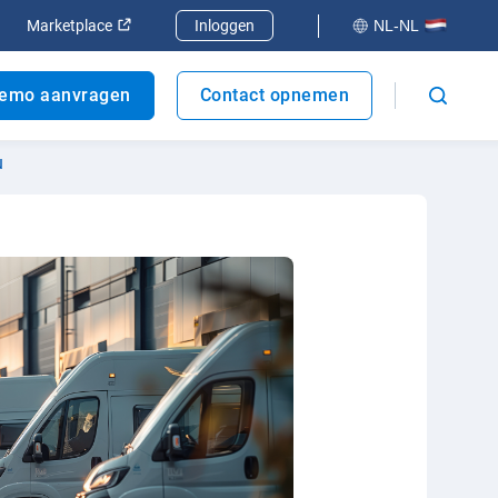
er
enen in een nieuw venster
Openen in een nieuw venster
Marketplace
Inloggen
NL-NL
emo aanvragen
Contact opnemen
u