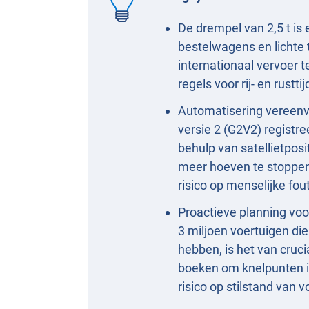
De drempel van 2,5 t is
bestelwagens en lichte t
internationaal vervoer 
regels voor rij- en rust
Automatisering vereenv
versie 2 (G2V2) registr
behulp van satellietpos
meer hoeven te stoppen 
risico op menselijke fou
Proactieve planning voo
3 miljoen voertuigen di
hebben, is het van cruc
boeken om knelpunten i
risico op stilstand van 