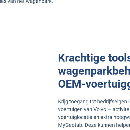
ies van het wagenpark.
Krachtige tool
wagenparkbehe
OEM-voertuig
Krijg toegang tot bedrijfseig
voertuigen van Volvo — activite
voertuiglocatie en extra hoog
MyGeotab. Deze kunnen helpen 