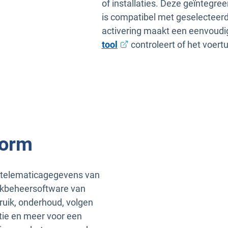
of installaties. Deze geïntegre
is compatibel met geselecteerd
activering maakt een eenvoudige
Openen in een nieuw venst
tool
controleert of het voert
form
n telematicagegevens van
rkbeheersoftware van
ruik, onderhoud, volgen
atie en meer voor een