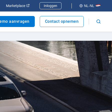
er
enen in een nieuw venster
Openen in een nieuw venster
Marketplace
Inloggen
NL-NL
emo aanvragen
Contact opnemen