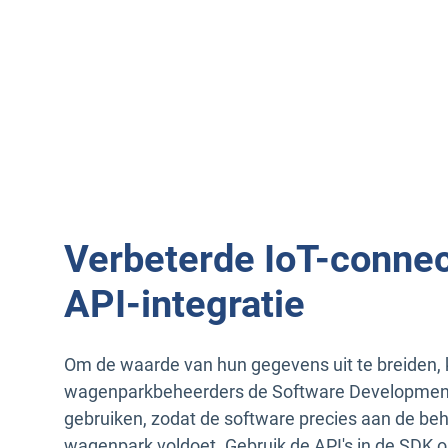
Verbeterde IoT-connect
API-integratie
Om de waarde van hun gegevens uit te breiden,
wagenparkbeheerders de Software Development
gebruiken, zodat de software precies aan de be
wagenpark voldoet. Gebruik de API's in de SDK