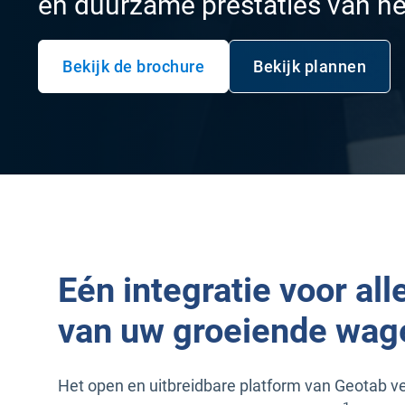
en duurzame prestaties van h
Bekijk de brochure
Bekijk plannen
Openen in een nieuw venster
Openen in e
Eén integratie voor al
van uw groeiende wag
Het open en uitbreidbare platform van Geotab v