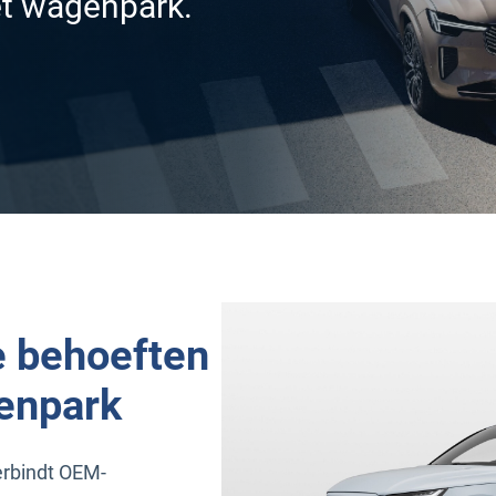
et wagenpark.
en nieuw venster
le behoeften
enpark
erbindt OEM-