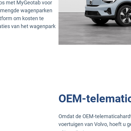
os met MyGeotab voor
 gemengde wagenparken
atform om kosten te
taties van het wagenpark
OEM-telemati
Omdat de OEM-telematicahardwar
voertuigen van Volvo, hoeft u 