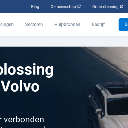
Openen in een nieuw venst
Op
Blog
Gemeenschap
Ondersteuning
singen
Sectoren
Hulpbronnen
Bedrijf
D
plossing
 Volvo
or verbonden