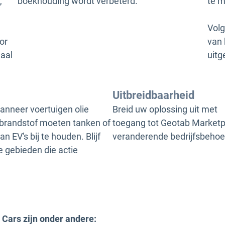
,
boekhouding wordt verbeterd.
te m
Volg
or
van 
aal
uitg
Uitbreidbaarheid
anneer voertuigen olie
Breid uw oplossing uit met
brandstof moeten tanken of
toegang tot Geotab Marketp
n EV's bij te houden. Blijf
veranderende bedrijfsbehoe
e gebieden die actie
Cars zijn onder andere: