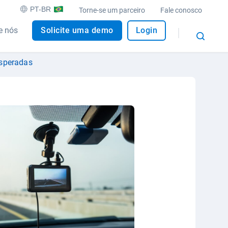
PT-BR
Torne-se um parceiro
Fale conosco
e nós
Solicite uma demo
Login
esperadas