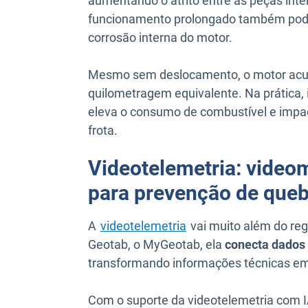
aumentando o atrito entre as peças int
funcionamento prolongado também pode
corrosão interna do motor.
Mesmo sem deslocamento, o motor acu
quilometragem equivalente. Na prática,
eleva o consumo de combustível e impac
frota.
Videotelemetria: video
para prevenção de que
A
videotelemetria
vai muito além do reg
Geotab, o MyGeotab, ela
conecta dados 
transformando informações técnicas em 
Com o suporte da videotelemetria com I