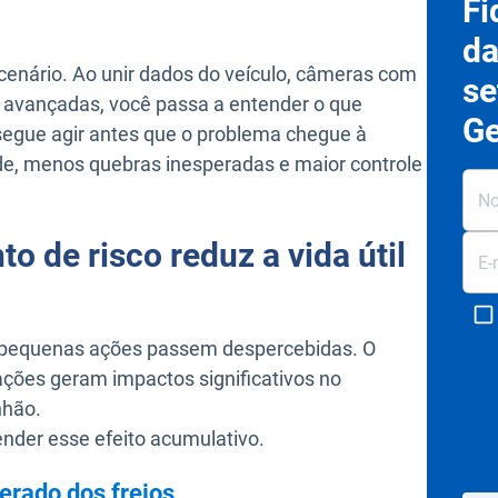
Fi
da
cenário. Ao unir dados do veículo, câmeras com
se
dos avançadas, você passa a entender o que
Ge
egue agir antes que o problema chegue à
dade, menos quebras inesperadas e maior controle
 de risco reduz a vida útil
e pequenas ações passem despercebidas. O
ações geram impactos significativos no
nhão.
nder esse efeito acumulativo.
erado dos freios