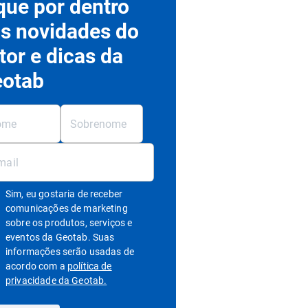
que por dentro
s novidades do
tor e dicas da
otab
Sim, eu gostaria de receber
comunicações de marketing
sobre os produtos, serviços e
eventos da Geotab. Suas
informações serão usadas de
acordo com a
política de
Abrir em uma nova janela
privacidade da Geotab.