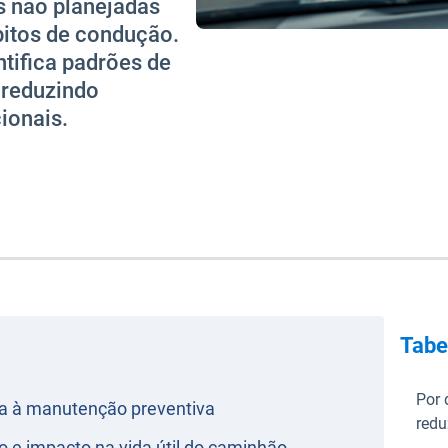
 não planejadas
bitos de condução.
ntifica padrões de
 reduzindo
ionais.
Tabe
Por 
da à manutenção preventiva
redu
 e impacto na vida útil do caminhão