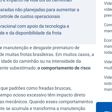
Vide
aradas não planejadas para aumentar a
vide
prev
ontrole de custos operacionais
Como
racional com apoio da tecnologia e
manu
e e da disponibilidade da frota
Econ
manu
de manutenção e desgaste prematuro de
rod
 muitas frotas brasileiras. Em muitos casos, a
 idade do caminhão ou na intensidade da
Vide
ente subestimado:
o comportamento de risco
muda
Vide
surp
 que padrões como freadas bruscas,
man
 tempo ocioso excessivo têm impacto direto
temas mecânicos. Quando esses comportamentos
ste se acumula e transforma a manutenção