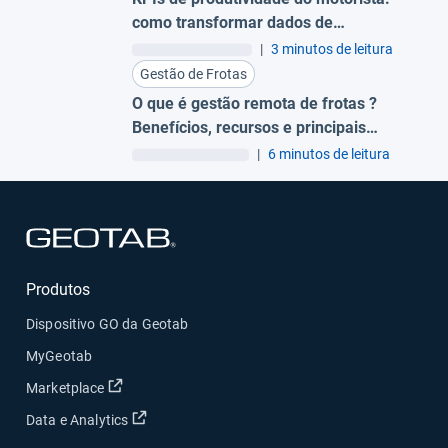
como transformar dados de
comportamento em eficiência
|
3 minutos de leitura
financeira
Gestão de Frotas
O que é gestão remota de frotas ?
Benefícios, recursos e principais
plataformas no Brasil
|
6 minutos de leitura
Abrir em uma nova janela
Produtos
Dispositivo GO da Geotab
MyGeotab
Abrir em uma nova janela
Marketplace
Abrir em uma nova janela
Data e Analytics