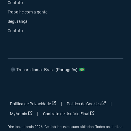
Contato
Trabalhe com a gente
Segurança
Contato
Trocar idioma: Brasil (Português)
Abrir em uma nova janela
Abrir em uma nova janela
Abrir em uma nova janela
Abrir em uma nova janela
Abrir em uma nova janela
Abrir em uma 
|
|
Política de Privacidade
Política de Cookies
Abrir em uma nova janela
Abrir em uma nova j
|
MyAdmin
Contrato de Usuário Final
Direitos autorais 2026. Geotab Inc. e/ou suas afiliadas. Todos os direitos