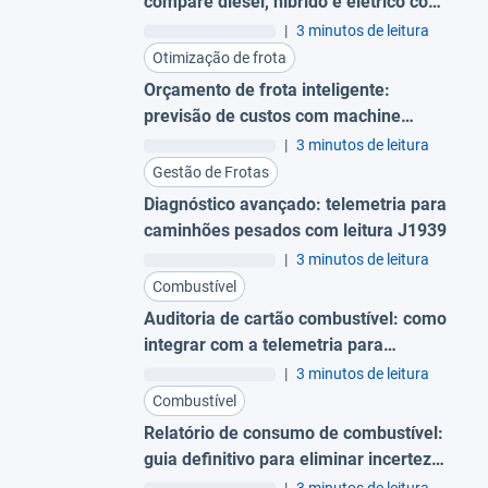
compare diesel, híbrido e elétrico com
dados reais
|
3 minutos de leitura
Otimização de frota
Orçamento de frota inteligente:
previsão de custos com machine
learning Geotab
|
3 minutos de leitura
Gestão de Frotas
Diagnóstico avançado: telemetria para
caminhões pesados com leitura J1939
|
3 minutos de leitura
Combustível
Auditoria de cartão combustível: como
integrar com a telemetria para
identificar e prevenir fraudes
|
3 minutos de leitura
Combustível
Relatório de consumo de combustível:
guia definitivo para eliminar incertezas
na gestão de frotas
|
3 minutos de leitura