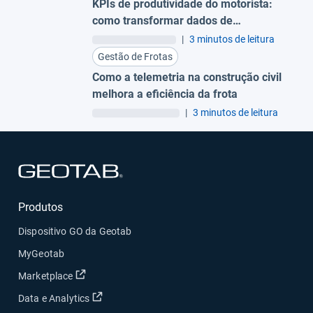
KPIs de produtividade do motorista:
como transformar dados de
comportamento em eficiência
|
3 minutos de leitura
financeira
Gestão de Frotas
Como a telemetria na construção civil
melhora a eficiência da frota
|
3 minutos de leitura
Abrir em uma nova janela
Produtos
Dispositivo GO da Geotab
MyGeotab
Abrir em uma nova janela
Marketplace
Abrir em uma nova janela
Data e Analytics