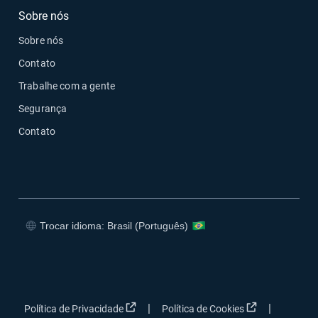
Sobre nós
Sobre nós
Contato
Trabalhe com a gente
Segurança
Contato
Trocar idioma: Brasil (Português)
Abrir em uma nova janela
Abrir em uma nova janela
Abrir em uma nova janela
Abrir em uma nova janela
Abrir em uma nova janela
Abrir em uma 
|
|
Política de Privacidade
Política de Cookies