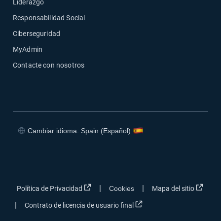
Liderazgo
Responsabilidad Social
Ciberseguridad
MyAdmin
Contacte con nosotros
Cambiar idioma: Spain (Español)
Abrir en una nueva ventana
Abrir en una nueva ventana
Abrir en una nueva ventana
Abrir en una nueva ventana
Abrir en una nueva ventana
Abrir
|
|
Política de Privacidad
Cookies
Mapa del sitio
Abrir en una nueva venta
|
Contrato de licencia de usuario final