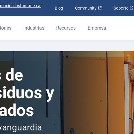
rmación instantánea al
Abrir en una nue
Blog
Community
Soporte
iones
Industrias
Recursos
Empresa
s de
siduos y
lados
 vanguardia