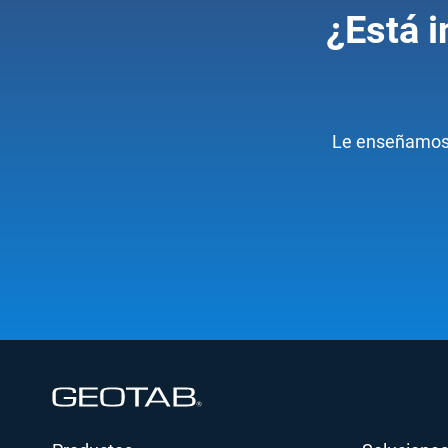
¿Está i
Le enseñamos l
Abrir en una nueva ventana