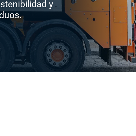
stenibilidad y
iduos.
 real para
Reduzca costes y aumente la ef
garantiza la satisfacción de su
Geotab. La tecnología de Geota
necesarios para garantizar alto
Además, en el Marketplace de 