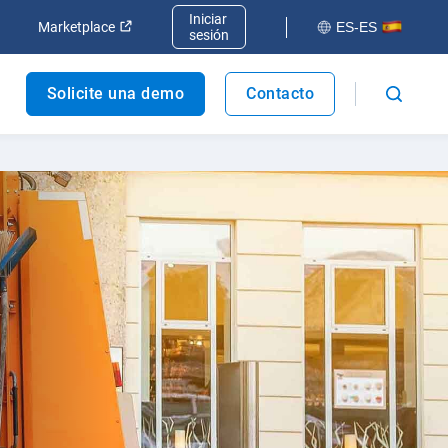
Iniciar
va ventana
Abrir en una nueva ventana
Abrir en una nueva ventana
Marketplace
ES-ES
sesión
Solicite una demo
Contacto