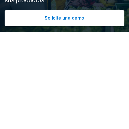
sus productos.
Solicite una demo
Información basada en datos para
ayudar a las flotas de distribución
de alimentos y bebidas a tomar
decisiones operativas más
precisas
La plataforma segura y fiable de Geotab para flotas de
distribución alimentos y bebidas le permite consolidar los
programas de mantenimiento, seguridad y sostenibilidad
de la flota, aprovechando el análisis avanzado de datos y
las capacidades de IA.