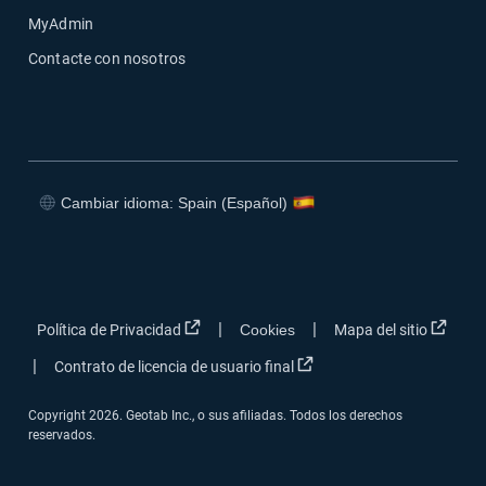
MyAdmin
Contacte con nosotros
Cambiar idioma: Spain (Español)
Abrir en una nueva ventana
Abrir en una nueva ventana
Abrir en una nueva ventana
Abrir en una nueva ventana
Abrir en una nueva ventana
Abrir
|
|
Política de Privacidad
Cookies
Mapa del sitio
Abrir en una nueva venta
|
Contrato de licencia de usuario final
Copyright 2026. Geotab Inc., o sus afiliadas. Todos los derechos
reservados.