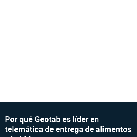
Consiga la máxima eficiencia de sus vehículos
eléctricos
Optimice el uso de vehículos eléctricos para un
mayor retorno de la inversión (ROI).
Maximice la autonomía con formación en
conducción eco.
Confíe en la capacidad de autonomía controlando
casi en tiempo real el estado de carga.
Por qué Geotab es líder en
telemática de entrega de alimentos