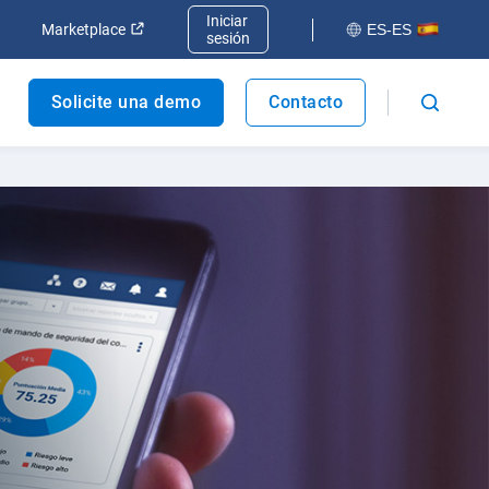
Iniciar
va ventana
Abrir en una nueva ventana
Abrir en una nueva ventana
Marketplace
ES-ES
sesión
Solicite una demo
Contacto