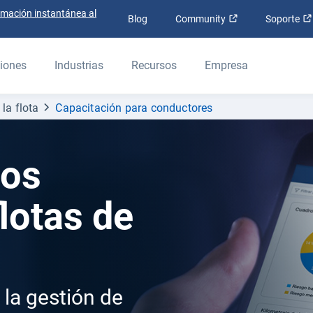
rmación instantánea al
Abrir en una nue
Blog
Community
Soporte
iones
Industrias
Recursos
Empresa
la flota
Capacitación para conductores
los
lotas de
 la gestión de