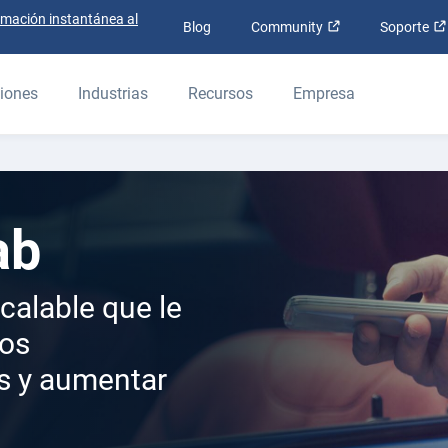
rmación instantánea al
Abrir en una nue
Blog
Community
Soporte
iones
Industrias
Recursos
Empresa
ab
scalable que le
los
es y aumentar