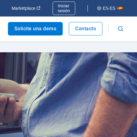
Iniciar
va ventana
Abrir en una nueva ventana
Abrir en una nueva ventana
Marketplace
ES-ES
sesión
Solicite una demo
Contacto