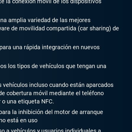
 la conexión móvil de los dispositivos
una amplia variedad de las mejores
ware de movilidad compartida (car sharing) de
 para una rápida integración en nuevos
os los tipos de vehículos que tengan una
s vehículos incluso cuando están aparcados
de cobertura móvil mediante el teléfono
r o una etiqueta NFC.
ara la inhibición del motor de arranque
no está en uso
o a vehículos y usuarios individuales a