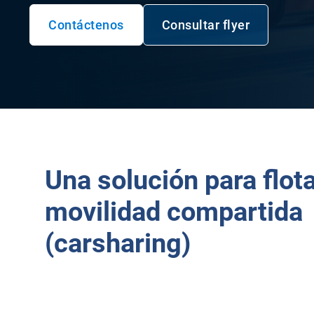
Contáctenos
Consultar flyer
Abrir en una nuev
Una solución para flot
movilidad compartida
(carsharing)