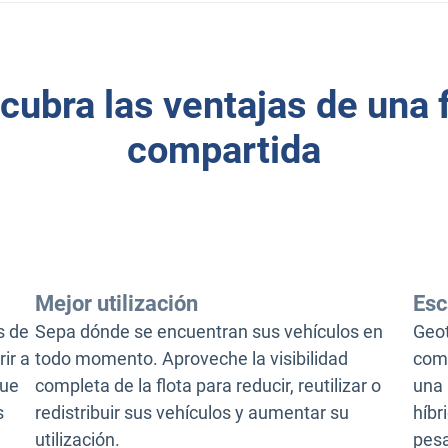
cubra las ventajas de una f
compartida
Mejor utilización
Esc
s de
Sepa dónde se encuentran sus vehículos en
Geot
ir a
todo momento. Aproveche la visibilidad
comp
que
completa de la flota para reducir, reutilizar o
una 
s
redistribuir sus vehículos y aumentar su
híbr
utilización.
pes