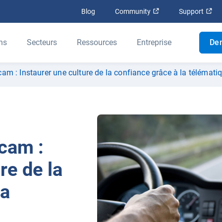
Ouvrir dans une nouv
Ouv
Blog
Community
Support
ns
Secteurs
Ressources
Entreprise
De
am : Instaurer une culture de la confiance grâce à la télémati
cam :
re de la
la