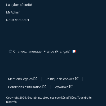
La cyber-sécurité
MyAdmin
Nous contacter
Changez language: France (Français)
Ouvrir dans une nouvelle fenêtre
Ouvrir dans une nouvelle fenêtre
Ouvrir dans une nouvelle fenêtre
Ouvrir dans une nouvelle fenêtre
Ouvrir dans une nouvelle fenêtre
Ouvrir dans une no
|
|
Mentions légales
Politique de cookies
Ouvrir dans une nouvelle fenêtre
Ouvrir dans une nouvel
|
Conditions d’utilisation
MyAdmin
Copyright 2026. Geotab Inc. et/ou ses sociétés affiliées. Tous droits
réservés.