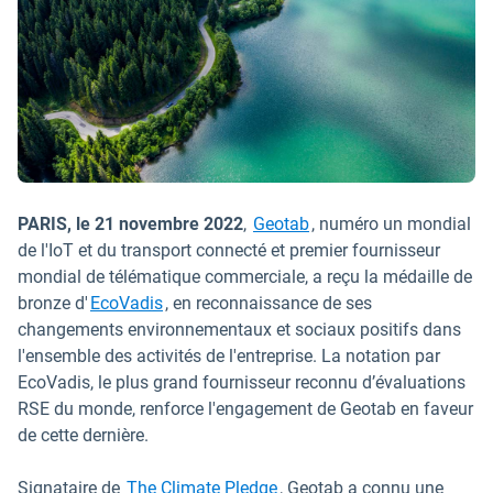
PARIS, le 21 novembre 2022
,
Geotab
, numéro un mondial
de l'IoT et du transport connecté et premier fournisseur
mondial de télématique commerciale, a reçu la médaille de
Ouvrir dans une nouvelle fenêtre
bronze d'
EcoVadis
, en reconnaissance de ses
changements environnementaux et sociaux positifs dans
l'ensemble des activités de l'entreprise. La notation par
EcoVadis, le plus grand fournisseur reconnu d’évaluations
RSE du monde, renforce l'engagement de Geotab en faveur
de cette dernière.
Signataire de
The Climate Pledge
, Geotab a connu une