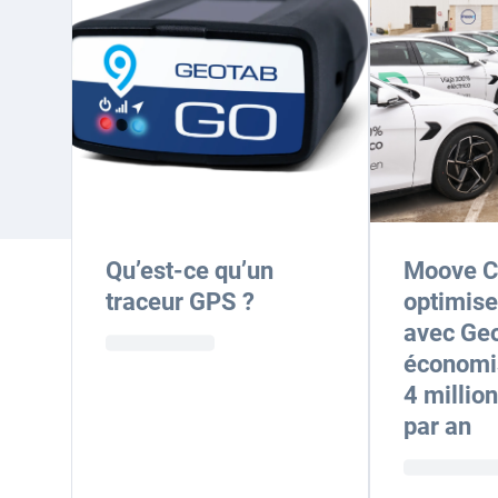
Qu’est-ce qu’un
Moove C
traceur GPS ?
optimise 
avec Geo
économis
4 millio
par an