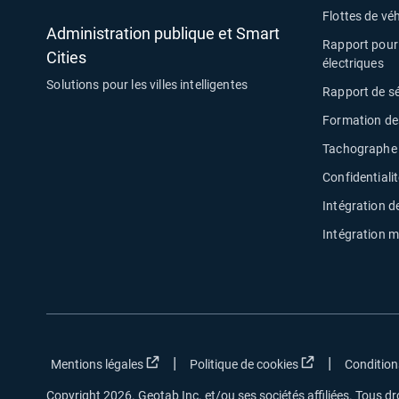
Flottes de véh
Administration publique et Smart
Rapport pour 
Cities
électriques
Solutions pour les villes intelligentes
Rapport de s
Formation de
Tachographe 
Confidentiali
Intégration de
Intégration m
|
|
Ouvrir dans une nouvelle fenêtre
Ouvrir dans une
Mentions légales
Politique de cookies
Conditions
Copyright 2026. Geotab Inc. et/ou ses sociétés affiliées. Tous dr