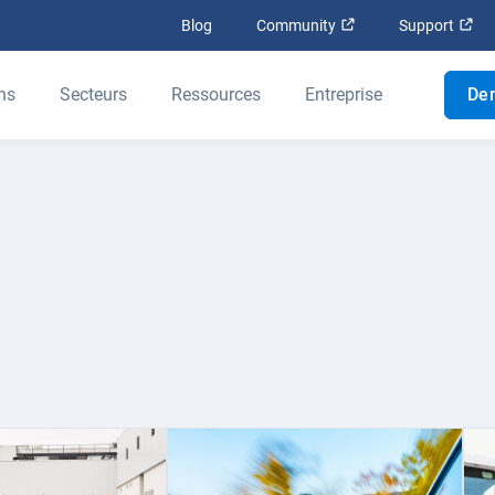
Ouvrir dans une nouv
Ouv
Blog
Community
Support
ns
Secteurs
Ressources
Entreprise
De