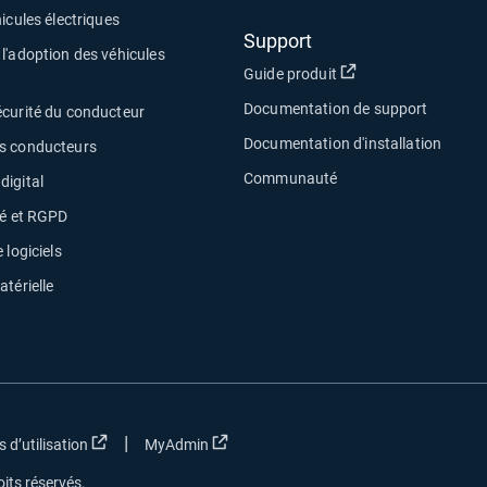
icules électriques
Support
l'adoption des véhicules
Ouvrir dans une no
Guide produit
Documentation de support
écurité du conducteur
Documentation d'installation
s conducteurs
Communauté
digital
té et RGPD
 logiciels
atérielle
|
 nouvelle fenêtre
Ouvrir dans une nouvelle fenêtre
Ouvrir dans une nouvelle fenêtre
 d’utilisation
MyAdmin
oits réservés.