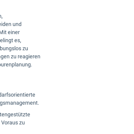
n,
eiden und
Mit einer
lingt es,
ibungslos zu
ungen zu reagieren
Tourenplanung.
arfsorientierte
ungsmanagement.
tengestützte
 Voraus zu