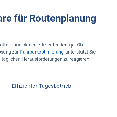
are für Routenplanung
te – und planen effizienter denn je. Ob
ösung zur
Fuhrparkoptimierung
unterstützt Sie
le täglichen Herausforderungen zu reagieren.
Fuhrp
Effizienter Tagesbetrieb
Stan