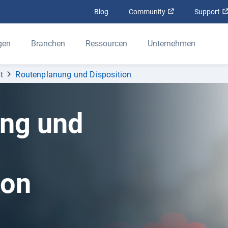
In neuem Fenster
Blog
Community
Support
gen
Branchen
Ressourcen
Unternehmen
t
Routenplanung und Disposition
ung und
von