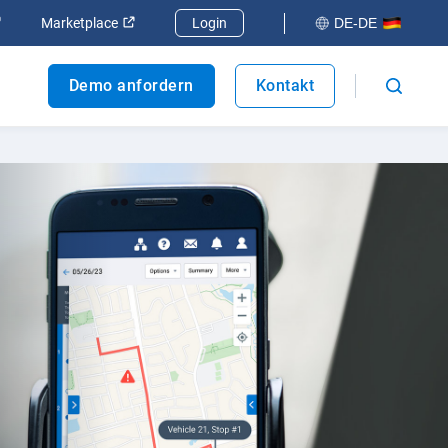
 öffnen
In neuem Fenster öffnen
In neuem Fenster öffnen
Marketplace
Login
DE-DE
Demo anfordern
Kontakt