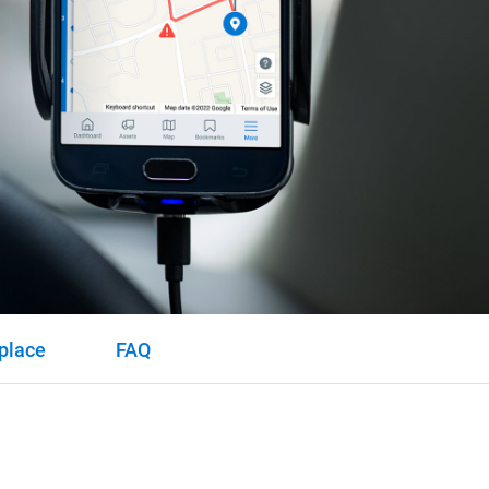
place
FAQ