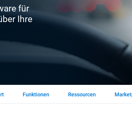
ware für
ber Ihre
rt
Funktionen
Ressourcen
Market